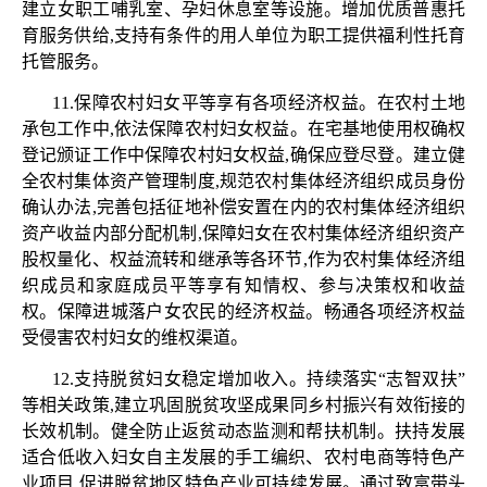
建立女职工哺乳室、孕妇休息室等设施。增加优质普惠托
育服务供给,支持有条件的用人单位为职工提供福利性托育
托管服务。
11.保障农村妇女平等享有各项经济权益。在农村土地
承包工作中,依法保障农村妇女权益。在宅基地使用权确权
登记颁证工作中保障农村妇女权益,确保应登尽登。建立健
全农村集体资产管理制度,规范农村集体经济组织成员身份
确认办法,完善包括征地补偿安置在内的农村集体经济组织
资产收益内部分配机制,保障妇女在农村集体经济组织资产
股权量化、权益流转和继承等各环节,作为农村集体经济组
织成员和家庭成员平等享有知情权、参与决策权和收益
权。保障进城落户女农民的经济权益。畅通各项经济权益
受侵害农村妇女的维权渠道。
12.支持脱贫妇女稳定增加收入。持续落实“志智双扶”
等相关政策,建立巩固脱贫攻坚成果同乡村振兴有效衔接的
长效机制。健全防止返贫动态监测和帮扶机制。扶持发展
适合低收入妇女自主发展的手工编织、农村电商等特色产
业项目,促进脱贫地区特色产业可持续发展。通过致富带头