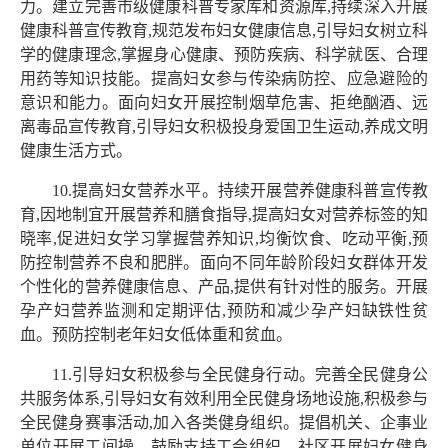
力。建立完善市级健康科普专家库和资源库,持续深入开展
健康科普宣传教育,规范发布妇女健康信息,引导妇女树立科
学的健康理念,掌握身心健康、预防疾病、科学就医、合理
用药等知识技能。提高妇女参与传染病防控、应急避险的
意识和能力。面向妇女开展控制烟草危害、拒绝酗酒、远
离毒品宣传教育,引导妇女积极投身爱国卫生运动,养成文明
健康生活方式。
10.提高妇女营养水平。持续开展营养健康科普宣传教
育,因地制宜开展营养和膳食指导,提高妇女对营养标签的知
晓率,促进妇女学习掌握营养知识,均衡饮食、吃动平衡,预
防控制营养不良和肥胖。面向不同年龄阶段妇女群体开发
个性化的营养健康信息、产品,提供有针对性的服务。开展
孕产妇营养监测和定期评估,预防和减少孕产妇缺铁性贫
血。预防控制老年妇女低体重和贫血。
11.引导妇女积极参与全民健身行动。完善全民健身公
共服务体系,引导妇女有效利用全民健身场地设施,积极参与
全民健身赛事活动,加入各类健身组织。提倡机关、企事业
单位开展工间操。鼓励支持工会组织、社区开展妇女健身