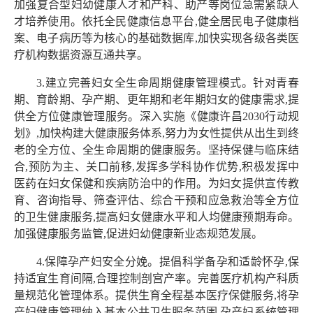
加强复合型妇幼健康人才和产科、助产等岗位急需紧缺人
才培养使用。依托全民健康信息平台,健全居民电子健康档
案、电子病历等为核心的基础数据库,加快实现各级各类医
疗机构数据资源互通共享。
3.建立完善妇女全生命周期健康管理模式。针对青春
期、育龄期、孕产期、更年期和老年期妇女的健康需求,提
供全方位健康管理服务。深入实施《健康许昌2030行动规
划》,加快构建大健康服务体系,努力为女性提供从出生到终
老的全方位、全生命周期的健康服务。坚持保健与临床结
合,预防为主、关口前移,发挥多学科协作优势,积极发挥中
医药在妇女保健和疾病防治中的作用。为妇女提供宣传教
育、咨询指导、筛查评估、综合干预和应急救治等全方位
的卫生健康服务,提高妇女健康水平和人均健康预期寿命。
加强健康服务监管,促进妇幼健康新业态规范发展。
4.保障孕产妇安全分娩。提倡科学备孕和适龄怀孕,保
持适宜生育间隔,合理控制剖宫产率。完善医疗机构产科质
量规范化管理体系。提供生育全程基本医疗保健服务,将孕
产妇健康管理纳入基本公共卫生服务范围,孕产妇系统管理