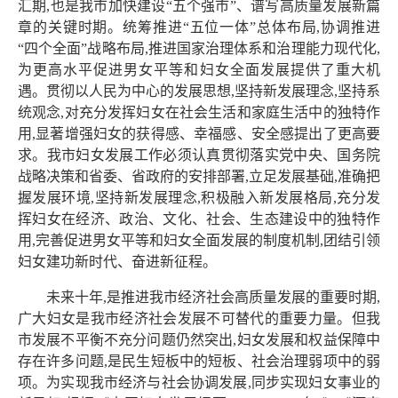
汇期,也是我市加快建设“五个强市”、谱写高质量发展新篇
章的关键时期。统筹推进“五位一体”总体布局,协调推进
“四个全面”战略布局,推进国家治理体系和治理能力现代化,
为更高水平促进男女平等和妇女全面发展提供了重大机
遇。贯彻以人民为中心的发展思想,坚持新发展理念,坚持系
统观念,对充分发挥妇女在社会生活和家庭生活中的独特作
用,显著增强妇女的获得感、幸福感、安全感提出了更高要
求。我市妇女发展工作必须认真贯彻落实党中央、国务院
战略决策和省委、省政府的安排部署,立足发展基础,准确把
握发展环境,坚持新发展理念,积极融入新发展格局,充分发
挥妇女在经济、政治、文化、社会、生态建设中的独特作
用,完善促进男女平等和妇女全面发展的制度机制,团结引领
妇女建功新时代、奋进新征程。
未来十年,是推进我市经济社会高质量发展的重要时期,
广大妇女是我市经济社会发展不可替代的重要力量。但我
市发展不平衡不充分问题仍然突出,妇女发展和权益保障中
存在许多问题,是民生短板中的短板、社会治理弱项中的弱
项。为实现我市经济与社会协调发展,同步实现妇女事业的