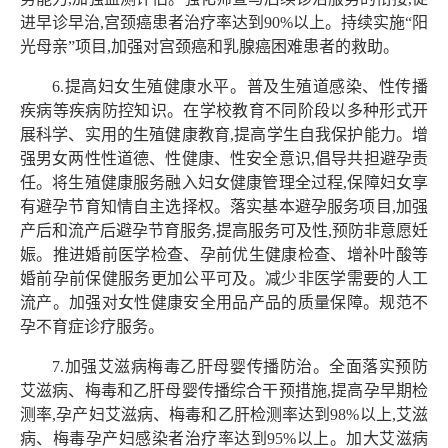
进早诊早治,宫颈癌患者治疗率达到90%以上。持续实施“阳
光母亲”项目,加强对宫颈癌和乳腺癌困难患者的救助。
6.提高妇女生殖健康水平。普及生殖道感染、性传播
疾病等疾病防控知识。在学校教育不同阶段以多种形式开
展科学、实用的生殖健康教育,提高学生自我保护能力。增
强男女两性性道德、性健康、性安全意识,倡导共担避孕责
任。将生殖健康服务融入妇女健康管理全过程,保障妇女享
有避孕节育知情自主选择权。落实基本避孕服务项目,加强
产后和流产后避孕节育服务,提高服务可及性,预防非意愿妊
娠。推进婚前医学检查、孕前优生健康检查、增补叶酸等
婚前孕前保健服务更加公平可及。减少非医学需要的人工
流产。加强对女性健康安全用品产品的质量保障。规范不
孕不育症诊疗服务。
7.加强艾滋病梅毒乙肝母婴传播防治。全面落实预防
艾滋病、梅毒和乙肝母婴传播综合干预措施,提高孕早期检
测率,孕产妇艾滋病、梅毒和乙肝检测率达到98%以上,艾滋
病、梅毒孕产妇感染者治疗率达到95%以上。加大艾滋病