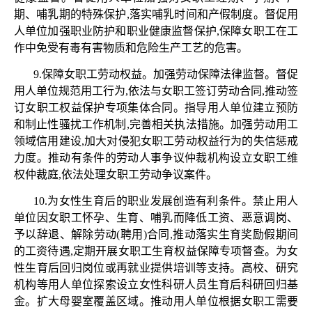
期、哺乳期的特殊保护,落实哺乳时间和产假制度。督促用
人单位加强职业防护和职业健康监督保护,保障女职工在工
作中免受有毒有害物质和危险生产工艺的危害。
9.保障女职工劳动权益。加强劳动保障法律监督。督促
用人单位规范用工行为,依法与女职工签订劳动合同,推动签
订女职工权益保护专项集体合同。指导用人单位建立预防
和制止性骚扰工作机制,完善相关执法措施。加强劳动用工
领域信用建设,加大对侵犯女职工劳动权益行为的失信惩戒
力度。推动有条件的劳动人事争议仲裁机构设立女职工维
权仲裁庭,依法处理女职工劳动争议案件。
10.为女性生育后的职业发展创造有利条件。禁止用人
单位因女职工怀孕、生育、哺乳而降低工资、恶意调岗、
予以辞退、解除劳动(聘用)合同,推动落实生育奖励假期间
的工资待遇,定期开展女职工生育权益保障专项督查。为女
性生育后回归岗位或再就业提供培训等支持。高校、研究
机构等用人单位探索设立女性科研人员生育后科研回归基
金。扩大母婴室覆盖区域。推动用人单位根据女职工需要