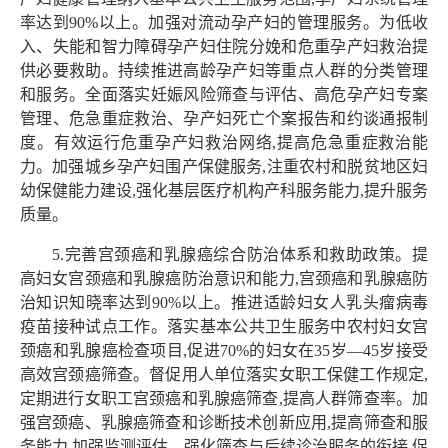
率达到90%以上。加强对流动孕产妇的管理服务。为低收
入、失能和智力障碍孕产妇住院分娩和危重孕产妇救治提
供必要救助。持续推进高龄孕产妇等重点人群的分类管理
和服务。全面落实妊娠风险筛查与评估、高危孕产妇专案
管理、危急重症救治、孕产妇死亡个案报告和约谈通报制
度。有效运行危重孕产妇救治网络,提高危急重症救治能
力。加强城乡孕产妇围产保健服务,注重农村和脱贫地区妇
幼保健能力建设,强化基层医疗机构产科服务能力,提升服务
质量。
5.完善宫颈癌和乳腺癌综合防治体系和救助政策。提
高妇女宫颈癌和乳腺癌防治意识和能力,宫颈癌和乳腺癌防
治知识知晓率达到90%以上。推进适龄妇女人乳头瘤病毒
疫苗接种试点工作。落实基本公共卫生服务中农村妇女宫
颈癌和乳腺癌检查项目,促进70%的妇女在35岁—45岁接受
高效宫颈癌筛查。督促用人单位落实女职工保健工作规定,
定期进行女职工宫颈癌和乳腺癌筛查,提高人群筛查率。加
强宫颈癌、乳腺癌筛查和诊断技术创新应用,提高筛查和服
务能力,加强监测评估。强化筛查与后续诊治服务的衔接,促