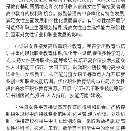
是教育基础薄弱地方和农村低收入家庭女性平等接受普通
高中教育的权利和机会。鼓励普通高中多样化有特色发展,
满足女性全面发展和个性化发展需求。有针对性地开展学
科选择和职业生涯规划指导,提高女性自主选择能力,破除性
别因素对女性学业和职业发展的影响。
6.促进女性接受高质量职业教育。完善学历教育与培
训并重的现代职业教育体系,优化专业设置,提供多种学习方
式,支持女性获得职业技能等级证书,培养复合型技术技能女
性人才和能工巧匠、大国工匠。鼓励职业院校面向高校女
毕业生、女农民工、去产能分流女职工等重点人群开展就
业创业和职业技能培训。优化职业教育结构与布局,为女性
提供高水平职业教育资源。开展“学历+若干职业技能等级”
证书制度试点,推进“人人持证、技能河南”建设。
7.保障女性平等接受高等教育的权利和机会。严格控
制招生过程中的特殊专业范围,强化监管,建立约谈、处罚机
制。保持高校在校生中男女比例均衡。采取激励措施,提高
女性在科学、技术、工程、数学等学科学生中的比例,支持