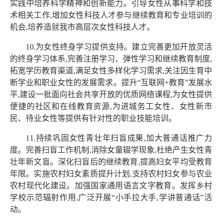
实践中培养科学精神和创新能力。引导女性从事科学和技
术相关工作,增加女性科技人才参与继续教育和专业培训的
机会,培养造就我市高层次女性科技人才。
10.为女性终身学习提供支持。建立完善更加开放灵活
的终身学习体系,完善注册学习、弹性学习和继续教育制度,
拓宽学历教育渠道,满足女性多样化学习需求,关注因生育中
断学业和职业女性的发展需求。提升“互联网+教育”发展水
平,建设一批面向社会共享开放的优质网络课程,为女性提供
便捷的社区和在线教育资源,为进城务工女性、女性新市
民、待业女性等提供有针对性的职业技能培训。
11.持续巩固女性青壮年扫盲成果,加大普通话推广力
度。完善扫盲工作机制,消除女童辍学现象,杜绝产生女性青
壮年新文盲。深化扫盲后的继续教育,提高妇女平均受教育
年限。实施农村妇女素质提升计划,支持农村妇女参与农业
农村现代化建设。加强国家通用语言文字教育。发挥乡村
学校示范辐射作用,广泛开展“小手拉大手,学讲普通话”活
动。