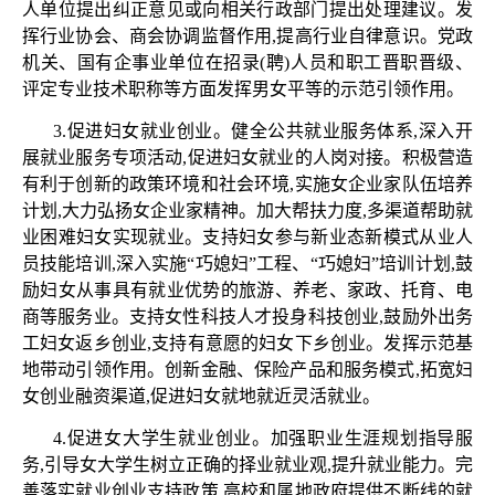
人单位提出纠正意见或向相关行政部门提出处理建议。发
挥行业协会、商会协调监督作用,提高行业自律意识。党政
机关、国有企事业单位在招录(聘)人员和职工晋职晋级、
评定专业技术职称等方面发挥男女平等的示范引领作用。
3.促进妇女就业创业。健全公共就业服务体系,深入开
展就业服务专项活动,促进妇女就业的人岗对接。积极营造
有利于创新的政策环境和社会环境,实施女企业家队伍培养
计划,大力弘扬女企业家精神。加大帮扶力度,多渠道帮助就
业困难妇女实现就业。支持妇女参与新业态新模式从业人
员技能培训,深入实施“巧媳妇”工程、“巧媳妇”培训计划,鼓
励妇女从事具有就业优势的旅游、养老、家政、托育、电
商等服务业。支持女性科技人才投身科技创业,鼓励外出务
工妇女返乡创业,支持有意愿的妇女下乡创业。发挥示范基
地带动引领作用。创新金融、保险产品和服务模式,拓宽妇
女创业融资渠道,促进妇女就地就近灵活就业。
4.促进女大学生就业创业。加强职业生涯规划指导服
务,引导女大学生树立正确的择业就业观,提升就业能力。完
善落实就业创业支持政策,高校和属地政府提供不断线的就