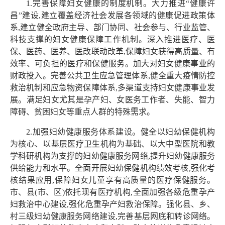
1.完善保障妇女健康的制度机制。大力推进“健康许
昌”建设,建立覆盖经济社会发展各领域的健康促进政策体
系,建立健全政府主导、部门协同、社会参与、行业监管、
科技支撑的妇女健康保障工作机制。深入推进医疗、医
保、医药、医养、医改联动改革,保障妇女获得高质量、有
效率、可负担的医疗和保健服务。加大对妇女健康事业的
财政投入。完善公共卫生应急管理体系,健全重大疫情防控
救治机制和应急物资保障体系,多渠道支持妇女健康事业发
展。满足妇女尤其是孕产妇、女医务工作者、失能、智力
障碍、贫困妇女等重点人群的特殊需求。
2.加强妇幼健康服务体系建设。健全以妇幼保健机构
为核心、以基层医疗卫生机构为基础、以大中型医院和教
学科研机构为支撑的妇幼健康服务网络,提升妇幼健康服务
供给能力和水平。全面开展妇幼保健机构绩效考核,强化考
核结果应用,保障妇女儿童享有高质量的医疗保健服务。
市、县(市、区)依托现有医疗机构,全面加强各级危重孕产
妇救治中心建设,强化危重孕产妇救治保障。强化县、乡、
村三级妇幼健康服务网络建设,完善基层网底和转诊网络。