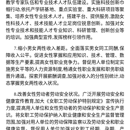
教学专家队伍和专业技术人才队伍建设。实施科技创新巾
帼行动,依托产学研基地、重点实验室、重大科研项目等聚
集、培养女性专业技术人才。搭建平台、提供服务,激励女
性科技人才、技术技能人才立足岗位锐意创新。加强对女
性专业技术和技能人才专业知识、科研管理、创新创业等
的培训。加强典型宣传,发挥榜样引领作用。
7.缩小男女两性收入差距。全面落实男女同工同酬,保
障收入公平。促进女性掌握和应用知识、技术、管理、数
据等生产要素,提高女性职业竞争力。督促用人单位制定实
施男女平等的人力资源制度,畅通女性职业发展和职务职级
晋升通道。探索开展薪酬调查,加强对收入的分性别统计,动
态掌握男女两性收入状况。
8.改善女性劳动者劳动安全状况。广泛开展劳动安全和
健康宣传教育,加大《女职工劳动保护特别规定》宣传执行
力度,提高用人单位和女性劳动者的劳动保护和安全生产意
识。将女职工劳动保护纳入职业健康和安全生产监督管理
范围,加强对用人单位的劳动保障监察以及劳动安全和职业
健康监督。督促用人单位加强对女职工经期、孕期、产