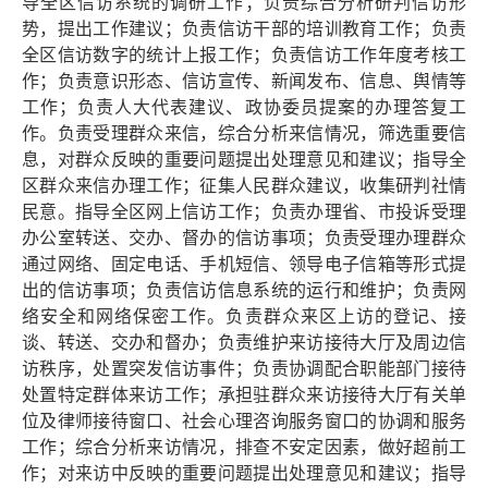
导全区信访系统的调研工作；负责综合分析研判信访形
势，提出工作建议；负责信访干部的培训教育工作；负责
全区信访数字的统计上报工作；负责信访工作年度考核工
作；负责意识形态、信访宣传、新闻发布、信息、舆情等
工作；负责人大代表建议、政协委员提案的办理答复工
作。负责受理群众来信，综合分析来信情况，筛选重要信
息，对群众反映的重要问题提出处理意见和建议；指导全
区群众来信办理工作；征集人民群众建议，收集研判社情
民意。指导全区网上信访工作；负责办理省、市投诉受理
办公室转送、交办、督办的信访事项；负责受理办理群众
通过网络、固定电话、手机短信、领导电子信箱等形式提
出的信访事项；负责信访信息系统的运行和维护；负责网
络安全和网络保密工作。负责群众来区上访的登记、接
谈、转送、交办和督办；负责维护来访接待大厅及周边信
访秩序，处置突发信访事件；负责协调配合职能部门接待
处置特定群体来访工作；承担驻群众来访接待大厅有关单
位及律师接待窗口、社会心理咨询服务窗口的协调和服务
工作；综合分析来访情况，排查不安定因素，做好超前工
作；对来访中反映的重要问题提出处理意见和建议；指导