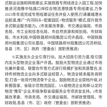
式联运设施和网络建设,实施铁路专用线进企入园工程,加快
推进河南豫中陆路口岸综合物流港铁路专用线建设,力争
2023年年底完成专用线建设任务并投入使用;打通襄城港水
运航道,推广“内河码头+配套园区+物流服务”模式,提升我市
多式联运服务能力。(市发展改革委、市交通运输局、市商
务局、市工业和信息化局、市自然资源和规划局、市财政
局、市水利局,中国铁路郑州局集团公司许昌段、中国铁路
郑州局集团公司长葛段、中国铁路郑州局集团公司苏桥段,
各县〔市、区〕政府〔管委会〕按职责推进)
9.实施龙头企业引育行动。加大招商引资力度,吸引国
内龙头型物流企业落户许昌。鼓励大型物流企业通过市场
化兼并重组、联盟合作等方式进行规模扩张和资源整合,支
持传统物流企业向多式联运经营人、物流全链条服务商转
型,打造一批现代物流骨干企业。鼓励物流企业提档升级,对
新晋国家、省级示范物流园区、5A级物流企业和新认定的
物流“豫军”企业,积极争取省级服务业专项资金支持。(市发
展改革委、市商务局、市交通运输局、市邮政管理局、市
财政局,各县〔市、区〕政府〔管委会〕按职责推进)