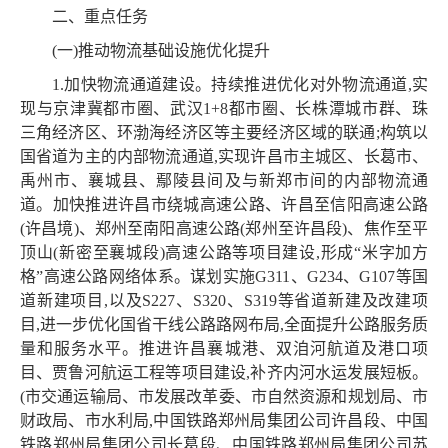
二、重点任务
(一)推动物流基础设施优化提升
1.加快物流通道建设。持续推进优化对外物流通道,实
现与京津冀都市圈、武汉1+8都市圈、长株潭城市群、珠
三角经济区、环渤海经济区等主要经济区域的联通;构筑以
国省道为主的内部物流通道,实现许昌市主城区、长葛市、
禹州市、襄城县、鄢陵县间及与新郑市间的内部物流通
道。加快推进许昌市绕城高速公路、许昌至信阳高速公路
(许昌境)、郑州至南阳高速公路(郑州至许昌段)、焦作至平
顶山(新密至襄城段)高速公路等项目建设,形成“米字加方
格”高速公路网络体系。谋划实施G311、G234、G107等国
道新建项目,以及S227、S320、S319等省道新建及改建项
目,进一步优化国省干线公路路网布局,全面提升公路服务质
量和服务水平。推进许昌襄城港、双洎河航道及港口项
目、贾鲁河航运工程等项目建设,补齐内河水运发展短板。
(市交通运输局、市发展改革委、市自然资源和规划局、市
财政局、市水利局,中国铁路郑州局集团公司许昌段、中国
铁路郑州局集团公司长葛段、中国铁路郑州局集团公司苏