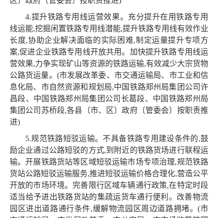
区〕政府〔管委会〕按职责推进)
4.提升铁路专用线运营效果。充分提升在用铁路专用
线运能,挖掘闲置铁路专用线潜能,提升铁路专用线有效作业
长度,协助企业解决面临的实际困难,制定运量提升专项方
案,促进企业铁路专用线开放共用。加快提升铁路专用线运
营效果,力争实现矿山等资源的铁路运输,有效减少大宗货物
公路货运量。(市发展改革委、市交通运输局、市工业和信
息化局、市自然资源和规划局,中国铁路郑州局集团公司许
昌段、中国铁路郑州局集团公司长葛段、中国铁路郑州局
集团公司苏桥段,各县〔市、区〕政府〔管委会〕按职责推
进)
5.规范铁路短驳运输。不具备铁路专用建设条件的,鼓
励企业通过公路短驳的方式,到附近的铁路货场进行联程运
输。开展铁路货站等区域短驳运输市场专项治理,规范铁路
货站公路短驳运输服务,推进短驳运输价格合理化,营造公平
开放的市场环境。完善限行区域车辆通行政策,在特定时段
适当给予进出铁路货站的集疏运货车通行便利。改善物流
园区进出道路通行条件,缓解物流园区周边道路拥堵。(市