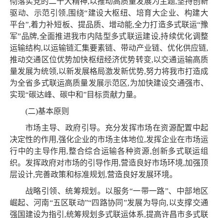
彻落实党的二十大精神,以推动高质量发展为主题,坚持创新
驱动、示范引领,围绕“建设大枢纽、培育大企业、构建大
平台”,着力补短板、提品质、增动能,全力打造多式联运“豫
军”品牌,全面推进我市内陆型多式联运建设,持续优化调整
运输结构,以运输链汇集要素链、带动产业链、优化供应链,
推动交通区位优势加快枢纽经济优势转变,以交通运输高质
量发展为统领,以新发展格局激发新优势,努力将我市打造成
为全省多式联运高质量发展示范区,为加快建设交通强市、
实现“碳达峰、碳中和”目标贡献力量。
(二)基本原则
市场主导、政府引导。充分发挥市场在资源配置中起
决定性的作用,强化企业的市场主体地位,发挥企业在市场运
行中的主导作用,整合综合运输各种资源,创新多式联运组
织。发挥政府对市场的引导作用,营造良好市场环境,加强顶
层设计,完善政策和标准规划,营造良好发展环境。
战略引领、统筹规划。以服务“一带一路”、中部地区
崛起、河南“五区联动”“四路协同”发展为导向,以支撑交通
强国建设为指引,统筹规划多式联运体系,提高许昌市多式联