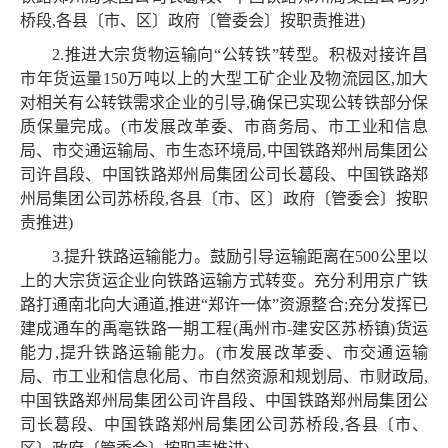
桥段,各县〔市、区〕政府〔管委会〕按职责推进)
2.推进大宗货物运输向“公转铁”转型。积极对接许昌
市年货运量150万吨以上的大型工矿企业及物流园区,加大
对相关有公转铁需求企业的引导,确保已实现公转铁部分保
质保量完成。(市发展改革委、市商务局、市工业和信息
局、市交通运输局、市生态环境局,中国铁路郑州局集团公
司许昌段、中国铁路郑州局集团公司长葛段、中国铁路郑
州局集团公司苏桥段,各县〔市、区〕政府〔管委会〕按职
责推进)
3.提升铁路运输能力。鼓励引导运输距离在500公里以
上的大宗货运企业向铁路运输方式转变。充分利用京广铁
路打通南北向大通道,推进“郑许一体”资源整合;充分发挥已
建成通车的禹亳铁路一期工程(禹州市-建安区苏桥镇)货运
能力,提升铁路运输能力。(市发展改革委、市交通运输
局、市工业和信息化局、市自然资源和规划局、市财政局,
中国铁路郑州局集团公司许昌段、中国铁路郑州局集团公
司长葛段、中国铁路郑州局集团公司苏桥段,各县〔市、