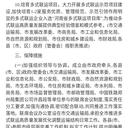
10.培育多式联运项目。大力开展多式联运示范项目建
设,加快培育1-2家服务优质、管理规范、示范引领作用明
显的多式联运企业入选“河南省多式联运项目库”,为推动多
式联运高质量发展提供典型经验借鉴和模式参考。(市交通
运输局、市发展改革委、市商务局、市工业和信息化局、
市自然资源和规划局、市住房和城乡建设局、市财政局,各
县〔市、区〕政府〔管委会〕按职责推进)
三、保障措施
(一)加强组织领导与协调。成立由市政府牵头,各县
(市、区)政府(管委会),市交通运输局、市发展改革委、市工
业和信息化局、市公安局、市财政局、市自然资源和规划
局、市生态环境局、市住房和城乡建设局、市水利局、市
商务局、市市场监督管理局、市邮政管理局、中国铁路郑
州局集团公司许昌段等单位参与的联席会议制度,落实责任
分工要求,加强沟通协调,密切配合联动,共同推进工作落实
落地。联席会议办公室设在市交通运输局,承担全市推进多
式联运高质量发展优化调整运输结构日常工作。各县(市、
区)参照市级层面完善工作机制,拟定工作计划,提出明确要