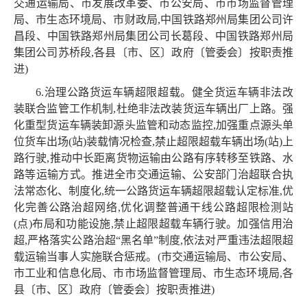
交通运输局、市发展改革委、市公安局、市市场监督管理
局、市生态环境局、市财政局,中国铁路郑州局集团公司许
昌段、中国铁路郑州局集团公司长葛段、中国铁路郑州局
集团公司苏桥段,各县〔市、区〕政府〔管委会〕按职责推
进)
6.治理公路货运车辆超限超载。健全货运车辆非法改
装联合监管工作机制,杜绝非法改装货运车辆出厂上路。强
化重型货运车辆装卸源头监管和动态监控,加强重点源头单
位货车出场(站)装载情况检查,禁止超限超载车辆出场(站)上
路行驶,推动中长距离货物运输由公路有序转移至铁路、水
路等运输方式。推进全市交通运输、公安部门治超联合执
法常态化、制度化,统一公路货运车辆超限超载认定标准,优
化完善公路治超网络,优化调整普通干线公路超限检测站
(点)布局和功能设施,禁止超限超载车辆行驶。加强信用治
超,严格落实公路治超“黑名单”制度,依法对严重违法超限超
载运输当事人实施联合惩戒。(市交通运输局、市公安局、
市工业和信息化局、市市场监督管理局、市生态环境局,各
县〔市、区〕政府〔管委会〕按职责推进)