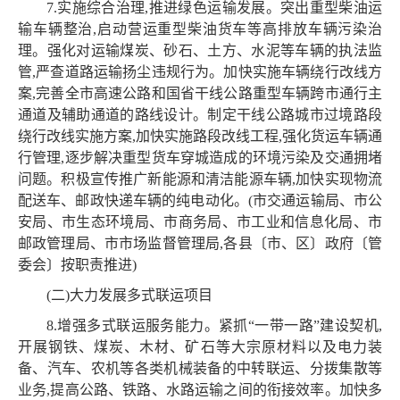
7.实施综合治理,推进绿色运输发展。突出重型柴油运
输车辆整治,启动营运重型柴油货车等高排放车辆污染治
理。强化对运输煤炭、砂石、土方、水泥等车辆的执法监
管,严查道路运输扬尘违规行为。加快实施车辆绕行改线方
案,完善全市高速公路和国省干线公路重型车辆跨市通行主
通道及辅助通道的路线设计。制定干线公路城市过境路段
绕行改线实施方案,加快实施路段改线工程,强化货运车辆通
行管理,逐步解决重型货车穿城造成的环境污染及交通拥堵
问题。积极宣传推广新能源和清洁能源车辆,加快实现物流
配送车、邮政快递车辆的纯电动化。(市交通运输局、市公
安局、市生态环境局、市商务局、市工业和信息化局、市
邮政管理局、市市场监督管理局,各县〔市、区〕政府〔管
委会〕按职责推进)
(二)大力发展多式联运项目
8.增强多式联运服务能力。紧抓“一带一路”建设契机,
开展钢铁、煤炭、木材、矿石等大宗原材料以及电力装
备、汽车、农机等各类机械装备的中转联运、分拨集散等
业务,提高公路、铁路、水路运输之间的衔接效率。加快多