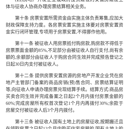
体与征收人协商办理房票结算相关业务。
第十条 房票安置所需资金由实施主体负责筹集,应加大
财政保障支持力度。各房票安置实施主体要对房票安置资
金实行闭环管理,专项用于房票安置,不得挪作他用。
第十一条 被征收人用房票抵付购房款,购房款不得低于
房票票面金额的85%,不足部分由被征收人自行支付,尚有余
额的,余额部分由征收人于购房合同生效并完成预告登记之
日起30日内支付被征收人。
第十二条 提供房票安置房源的房地产开发企业凭在房
地产主管部门备案的商品房销(预)售合同、房票结算证明
等,向征收人申请办理房票兑现结算手续。结算方式:商品房
买卖合同生效并完成备案之日起2个月内拨付房票金额的
60%;完成房屋所有权首次登记1个月内再拨付30%;余款于
房屋交付被征收人后3个月内拨付。
第十三条 被征收人国有土地上的房屋征收,按期搬迁且
在领取房票之日起12个月内购买住宅房屋的,国有土地上的