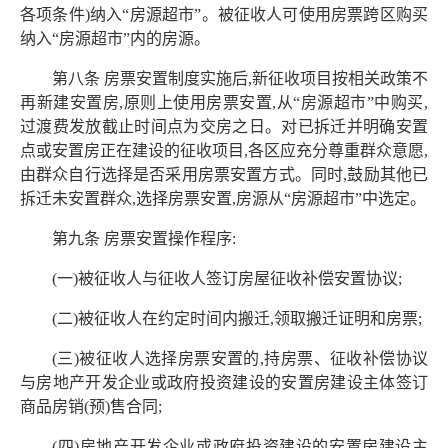
各项条件)纳入“房源超市”。被征收人可使用房票跨区购买
纳入“房源超市”内的房源。
第八条 房票安置制度实施后,新征收项目按相关政策不
再新建安置房,原则上使用房票安置,从“房源超市”中购买,
过渡费发放截止时间点为交房之日。对已拆迁并明确安置
点或安置房正在建设的征收项目,各区应充分尊重群众意愿,
由群众自行选择是否采用房票安置方式。同时,鼓励其他已
拆迁未安置群众,选择房票安置,房源从“房源超市”中选定。
第九条 房票安置操作程序:
(一)被征收人与征收人签订房屋征收补偿安置协议;
(二)被征收人在约定时间内搬迁,领取搬迁证明和房票;
(三)被征收人选择房票安置的,持房票、征收补偿协议
与房地产开发企业或政府投资建设的安置房建设主体签订
商品房销(预)售合同;
(四)房地产开发企业或政府投资建设的安置房建设主