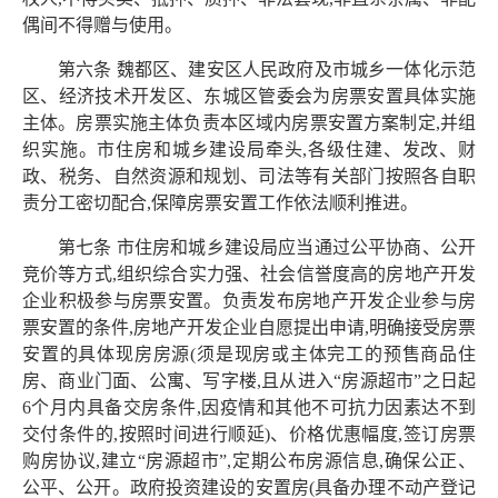
偶间不得赠与使用。
第六条 魏都区、建安区人民政府及市城乡一体化示范
区、经济技术开发区、东城区管委会为房票安置具体实施
主体。房票实施主体负责本区域内房票安置方案制定,并组
织实施。市住房和城乡建设局牵头,各级住建、发改、财
政、税务、自然资源和规划、司法等有关部门按照各自职
责分工密切配合,保障房票安置工作依法顺利推进。
第七条 市住房和城乡建设局应当通过公平协商、公开
竞价等方式,组织综合实力强、社会信誉度高的房地产开发
企业积极参与房票安置。负责发布房地产开发企业参与房
票安置的条件,房地产开发企业自愿提出申请,明确接受房票
安置的具体现房房源(须是现房或主体完工的预售商品住
房、商业门面、公寓、写字楼,且从进入“房源超市”之日起
6个月内具备交房条件,因疫情和其他不可抗力因素达不到
交付条件的,按照时间进行顺延)、价格优惠幅度,签订房票
购房协议,建立“房源超市”,定期公布房源信息,确保公正、
公平、公开。政府投资建设的安置房(具备办理不动产登记