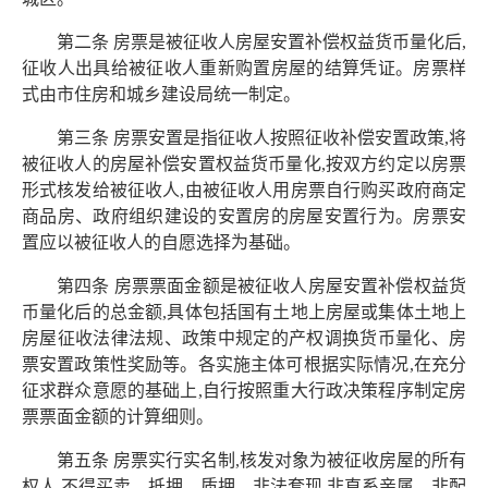
第二条 房票是被征收人房屋安置补偿权益货币量化后,
征收人出具给被征收人重新购置房屋的结算凭证。房票样
式由市住房和城乡建设局统一制定。
第三条 房票安置是指征收人按照征收补偿安置政策,将
被征收人的房屋补偿安置权益货币量化,按双方约定以房票
形式核发给被征收人,由被征收人用房票自行购买政府商定
商品房、政府组织建设的安置房的房屋安置行为。房票安
置应以被征收人的自愿选择为基础。
第四条 房票票面金额是被征收人房屋安置补偿权益货
币量化后的总金额,具体包括国有土地上房屋或集体土地上
房屋征收法律法规、政策中规定的产权调换货币量化、房
票安置政策性奖励等。各实施主体可根据实际情况,在充分
征求群众意愿的基础上,自行按照重大行政决策程序制定房
票票面金额的计算细则。
第五条 房票实行实名制,核发对象为被征收房屋的所有
权人,不得买卖、抵押、质押、非法套现,非直系亲属、非配