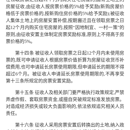
房屋征收,由征收人按房票价格的5%给予奖励(新购房屋价
格低于房票价格的,按新购住房价格的5%给予奖励);被征收
人集体土地上的房屋安置补偿,按期搬迁且在领取房票之日
起12个月内购买住宅房屋的,按照“因地制宜、一村一策”的
原则,由征收安置主体制定房票奖励标准,原则上不得高于房
票价格的5%。
第十四条 被征收人领取房票之日起12个月内未使用房
票的,既可申请征收人根据房票价值折算为房屋征收货币补
偿费用,也可申请延长房票使用期限,但申请延长的期限不得
超过6个月。被征收人申请延长房票使用期限的,不再享受
第十三条所规定的房票安置奖励。
第十五条 征收人及相关部门要严格执行政策规定,严禁
弄虚作假、套取房票资金,或擅自突破规定标准发放房票。
对造成经济损失或较大负面影响的,依法依规追究相关人员
责任。
第十六条 征收人采用房票安置后转换出的土地,纳入政