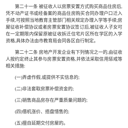
第二十一条 被征收人以房票安置方式购买商品住房后,
凭不动产证书或经备案的商品住房购买合同办理户口迁入
手续,可按照当地教育主管部门相关规定办理入学等手续;房
屋征收补偿协议或者房票安置协议签订后,被征收人子女可
在一定期限内保留原被征收拆迁住宅片区所在学区的入学
资格,具体办法由市教育局会同各区自行制定。
第二十二条 房地产开发企业有下列情况之一的,由征收
人按约定终止其参与房票安置资格,并依法采取信用惩戒等
相关措施:
(一)弄虚作假,或提供不实信息的;
(二)非法套取房票补偿资金的;
(三)销售商品房存在严重质量问题的;
(四)借机涨价、捂盘惜售的;
(五)擅自延期交付房屋的。