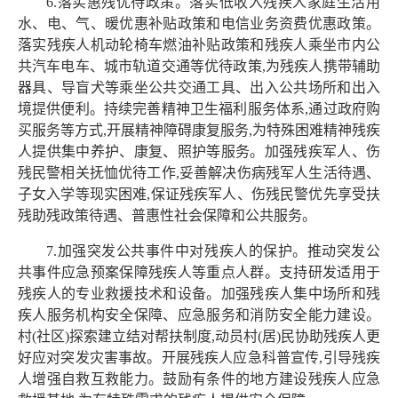
6.落实惠残优待政策。落实低收入残疾人家庭生活用
水、电、气、暖优惠补贴政策和电信业务资费优惠政策。
落实残疾人机动轮椅车燃油补贴政策和残疾人乘坐市内公
共汽车电车、城市轨道交通等优待政策,为残疾人携带辅助
器具、导盲犬等乘坐公共交通工具、出入公共场所和出入
境提供便利。持续完善精神卫生福利服务体系,通过政府购
买服务等方式,开展精神障碍康复服务,为特殊困难精神残疾
人提供集中养护、康复、照护等服务。加强残疾军人、伤
残民警相关抚恤优待工作,妥善解决伤病残军人生活待遇、
子女入学等现实困难,保证残疾军人、伤残民警优先享受扶
残助残政策待遇、普惠性社会保障和公共服务。
7.加强突发公共事件中对残疾人的保护。推动突发公
共事件应急预案保障残疾人等重点人群。支持研发适用于
残疾人的专业救援技术和设备。加强残疾人集中场所和残
疾人服务机构安全保障、应急服务和消防安全能力建设。
村(社区)探索建立结对帮扶制度,动员村(居)民协助残疾人更
好应对突发灾害事故。开展残疾人应急科普宣传,引导残疾
人增强自救互救能力。鼓励有条件的地方建设残疾人应急