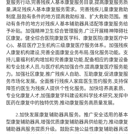
复服务
行动,完善残疾人基本康复服务目录,提高康复服务质
量,满足
残疾人基本康复服务需求。完善残疾儿童康复救助
制度,鼓励有
条件的地方提高救助标准、扩大救助范围。推
动有条件的地方对
残疾人基本辅助器具适配等康复服务给
予补贴。加强精神卫生综
合管理服务,广泛开展精神障碍社
区康复。健全综合医院康复医
学科、康复医院(康复医疗中
心)、基层医疗卫生机构三级康复
医疗服务体系。加强残疾
人康复机构建设,完善全面康复业务布
局,强化服务功能。支
持儿童福利机构增加和完善康复功能,配
备相应的康复设备
和专业技术人员,与医疗机构加强合作,提高
康复医疗服务能
力。加强社区康复,推广残疾人自助、互助康复,
促进康复服
务市场化发展。全面推行残疾人家庭医生签约服务,
支持保
障签约医生为残疾人提供个性化服务。加快培养高素质、
专业化康复人才,加强康复学科建设和科学技术研究,发挥中
医
药在康复中的独特优势,推动康复服务高质量发展。
2.加快发展康复辅助器具服务。推广安全适用的基本
型康复
辅助器具,增强优质康复辅助器具供给能力,推动康复
辅助器具
服务提质升级。鼓励实施公益性康复辅助器具适