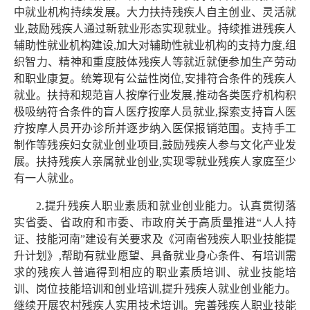
中就业机构持续发展。大力扶持残疾人自主创业、灵活就
业,鼓励残疾人通过新就业形态实现就业。持续推进残疾人
辅助性就业机构建设,加大对辅助性就业机构的支持力度,组
织智力、精神和重度肢体残疾人等就近就便参加生产劳动
和职业康复。统筹现有公益性岗位,安排符合条件的残疾人
就业。扶持和规范盲人按摩行业发展,推动各类医疗机构积
极吸纳符合条件的盲人医疗按摩人员就业,探索支持盲人医
疗按摩人员开办诊所并逐步纳入医保报销范围。支持手工
制作等残疾妇女就业创业项目,鼓励残疾人参与文化产业发
展。扶持残疾人亲属就业创业,实现零就业残疾人家庭至少
有一人就业。
2.提升残疾人职业素质和就业创业能力。认真贯彻落
实省委、省政府和市委、市政府关于高质量推进“人人持
证、技能河南”建设有关要求及《河南省残疾人职业技能提
升计划》,帮助有就业愿望、具备就业身心条件、有培训需
求的残疾人普遍得到相应的职业素质培训、就业技能培
训、岗位技能培训和创业培训,提升残疾人就业创业能力。
继续开展农村残疾人实用技术培训。完善残疾人职业技能