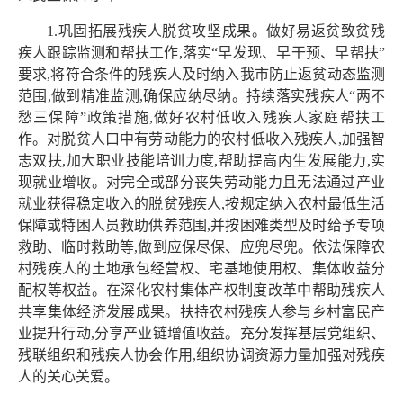
1.巩固拓展残疾人脱贫攻坚成果。做好易返贫致贫残
疾人跟踪监测和帮扶工作,落实“早发现、早干预、早帮扶”
要求,将符合条件的残疾人及时纳入我市防止返贫动态监测
范围,做到精准监测,确保应纳尽纳。持续落实残疾人“两不
愁三保障”政策措施,做好农村低收入残疾人家庭帮扶工
作。对脱贫人口中有劳动能力的农村低收入残疾人,加强智
志双扶,加大职业技能培训力度,帮助提高内生发展能力,实
现就业增收。对完全或部分丧失劳动能力且无法通过产业
就业获得稳定收入的脱贫残疾人,按规定纳入农村最低生活
保障或特困人员救助供养范围,并按困难类型及时给予专项
救助、临时救助等,做到应保尽保、应兜尽兜。依法保障农
村残疾人的土地承包经营权、宅基地使用权、集体收益分
配权等权益。在深化农村集体产权制度改革中帮助残疾人
共享集体经济发展成果。扶持农村残疾人参与乡村富民产
业提升行动,分享产业链增值收益。充分发挥基层党组织、
残联组织和残疾人协会作用,组织协调资源力量加强对残疾
人的关心关爱。