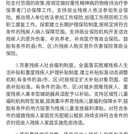
险支付范围的政策,按规定做好重性精神病药物维持治疗参
保患者门诊保障工作。支持就业残疾人依法参加失业保
险。推动用人单位依法参加工伤保险,加强工伤预防和工伤
职工康复工作。探索建立长期护理保险制度,按规定将符合
条件的残疾人纳入保障范围。支持商业保险机构开发适合
残疾人的意外伤害、补充养老、补充医疗等商业保险。鼓
励有条件的县(市、区)为残疾人购买意外伤害保险等商业
保险。
5.完善残疾人社会福利制度。全面落实困难残疾人生
活补贴和重度残疾人护理补贴制度,建立补贴标准动态调整
机制,有条件的县(市、区)可按规定扩大补贴对象范围、提
高补贴标准。有条件的县(市、区)对城乡困难残疾人、重
度残疾人基本型辅助器具适配予以补贴。支持区域性儿童
福利机构转型发展,提高集中养育残疾儿童福利保障水平,鼓
励有条件的地方探索为残疾儿童发放福利津贴。对符合条
件的城镇残疾人家庭优先配租公租房,持续支持符合条件的
农村低收入残疾人家庭实施危房改造。