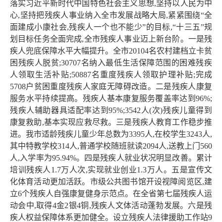
落实习近平新时代中国特色社会主义思想,坚持以人民为中
心,坚持把残疾人事业纳入全市发展战略大局,紧紧围绕“全
面建成小康社会,残疾人一个也不能少”的目标,“十三五”规
划目标任务全面完成,全市残疾人事业迈上新台阶。一是残
疾人兜底保障水平大幅提升。全市20104名农村建档立卡贫
困残疾人脱贫;30707名纳入最低生活保障范围的困难残疾
人领取生活补贴;50887名重度残疾人领取护理补贴;完成
5708户贫困重度残疾人家庭无障碍改造。二是残疾人康复
服务水平持续提高。残疾人基本康复服务覆盖率达到96%;
残疾人辅助器具适配率达到95%;3542人(次)残疾儿童得到
康复救助,基本实现应救尽救。三是残疾人教育工作稳步推
进。我市适龄残疾儿童少年总数为3395人,在校学生3243人,
其中特教学校314人,普通学校随班就读2094人,送教上门560
人,入学率为95.94%。四是残疾人就业状况明显改善。累计
培训残疾人1.7万人次,实现就业创业1.3万人。五是宣传文
化体育活动更加活跃。市级公共图书馆开设视障阅览区,建
立6个残疾人自强康复健身示范点。在全省第七届残疾人运
动会中,取得4金2银4铜,残疾人文体活动蓬勃发展。六是残
疾人权益保障体系更加健全。设立残疾人法律援助工作站9