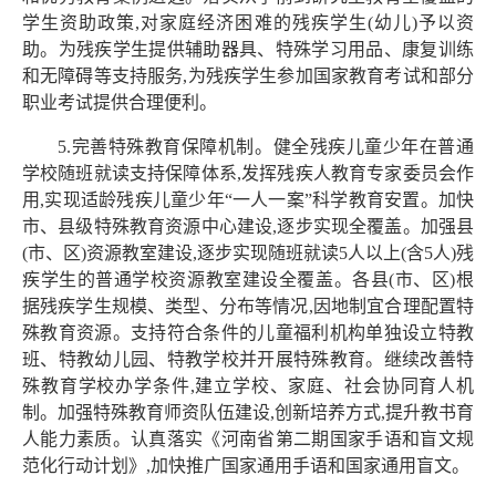
学生资助政策,对家庭经济困难的残疾学生(幼儿)予以资
助。为残疾学生提供辅助器具、特殊学习用品、康复训练
和无障碍等支持服务,为残疾学生参加国家教育考试和部分
职业考试提供合理便利。
5.完善特殊教育保障机制。健全残疾儿童少年在普通
学校随班就读支持保障体系,发挥残疾人教育专家委员会作
用,实现适龄残疾儿童少年“一人一案”科学教育安置。加快
市、县级特殊教育资源中心建设,逐步实现全覆盖。加强县
(市、区)资源教室建设,逐步实现随班就读5人以上(含5人)残
疾学生的普通学校资源教室建设全覆盖。各县(市、区)根
据残疾学生规模、类型、分布等情况,因地制宜合理配置特
殊教育资源。支持符合条件的儿童福利机构单独设立特教
班、特教幼儿园、特教学校并开展特殊教育。继续改善特
殊教育学校办学条件,建立学校、家庭、社会协同育人机
制。加强特殊教育师资队伍建设,创新培养方式,提升教书育
人能力素质。认真落实《河南省第二期国家手语和盲文规
范化行动计划》,加快推广国家通用手语和国家通用盲文。