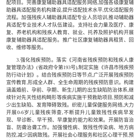
配项目。完善康
复辅助器具适配服务网络,加强各级康复辅
助器具适配服务机构
建设,提升适配技术水平,优化适配服务
流程。加强残疾人辅助
器具适配专业人员培训,推动辅助器
具适配专业技术人才队伍建设。支持社会力量及医疗、康
复、养老机构和残疾人教育、就业、托养及照护机构开展
康复辅助器具适配服务。推广社区康复辅助器具租赁、回
收、维修等服务。
3.强化残疾预防。落实《河南省残疾预防和残疾人康
复管理办法》(省政府令第193号),制定实施《许昌市残疾预
防行动计划》。结合残疾预防日等节点,广泛开展残疾预防
宣传教育,形成全人群、全生命周期的残疾预防意识。构建
涵盖婚前、孕前、孕期、新生儿期的出生缺陷防治体系,继
续针对先天性结构畸形等疾病实施干预救助项目,预防和减
少出生缺陷、发育障碍致残。织密儿童保健服务网络,大力
开展0-6岁儿童残疾筛查,不断提升儿童致残性疾病早发
现、早诊断、早干预、早康复的能力和效果。开展防盲治
盲、防聋治聋工作。加强慢性病、致残性传染病、地方病
防控,减少因病致残。开展社会心理服务和社区心理干预,预